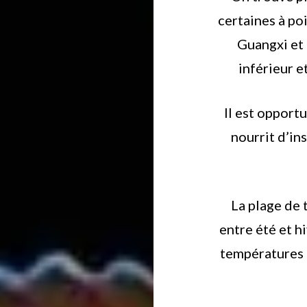
certaines à po
Guangxi et
inférieur e
Il est opport
nourrit d’in
La plage de 
entre été et h
températures 