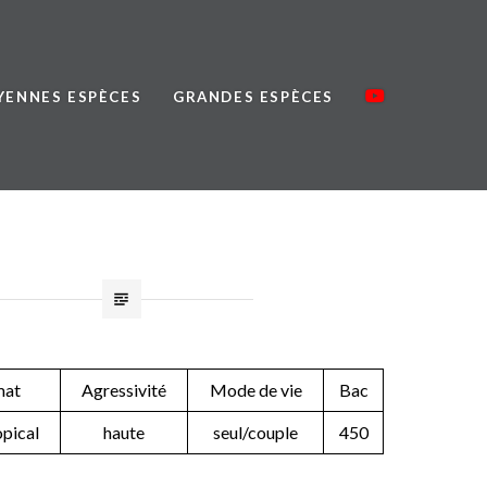
ENNES ESPÈCES
GRANDES ESPÈCES
mat
Agressivité
Mode de vie
Bac
pical
haute
seul/couple
450