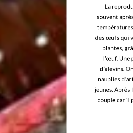
La reprodu
souvent après
températures
des œufs qui v
plantes, gr
l’œuf. Une 
d’alevins. O
nauplies d’ar
jeunes. Après 
couple car il 