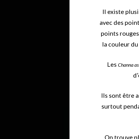
Il existe plu
avec des point
points rouges
la couleur du
Les
Channa as
d
Ils sont être
surtout penda
On trouve pl