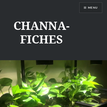
Aller
MENU
au
contenu
CHANNA-
FICHES