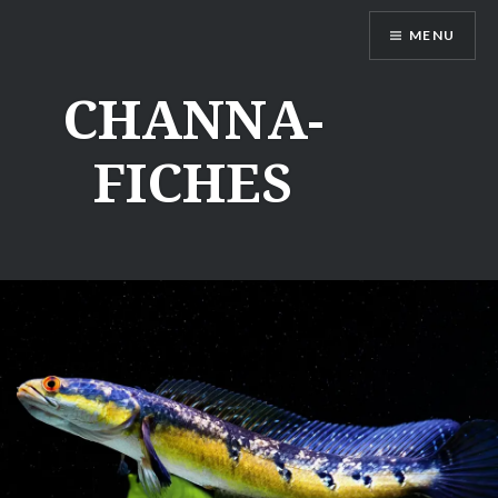
Aller
MENU
au
contenu
CHANNA-
FICHES