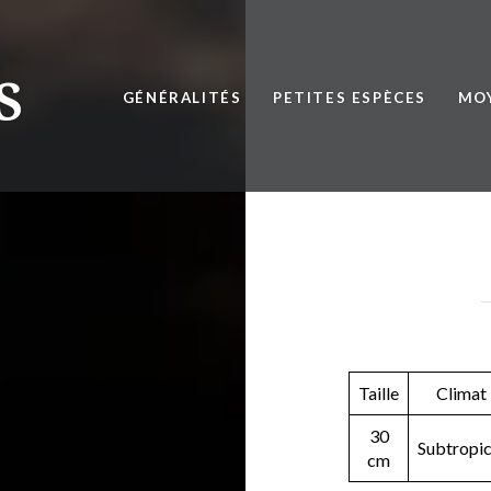
Aller
au
contenu
S
GÉNÉRALITÉS
PETITES ESPÈCES
MOY
Taille
Climat
30
Subtropic
cm