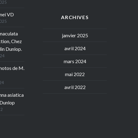
2025
onei VD
ARCHIVES
2025
maculata
janvier 2025
ction, Chez
avril 2024
in Dunlop.
024
mars 2024
photos de M.
mai 2022
24
avril 2022
na asiatica
 Dunlop
22