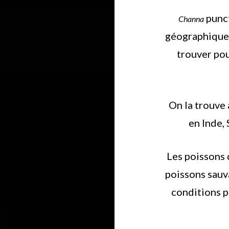
punct
Channa
géographique t
trouver pou
On la trouve 
en Inde,
Les poissons 
poissons sauva
conditions p