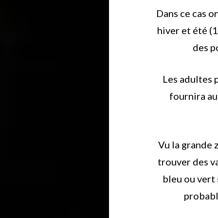
Dans ce cas on
hiver et été (
des po
Les adultes 
fournira a
Vu la grande 
trouver des v
bleu ou vert 
probabl