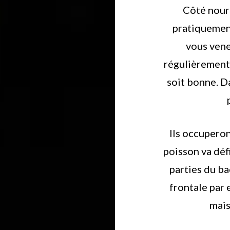
Côté nourr
pratiquement
vous vene
régulièrement
soit bonne. Da
Ils occuperon
poisson va défi
parties du ba
frontale par 
mais