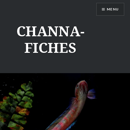
Aller
MENU
au
contenu
CHANNA-
FICHES