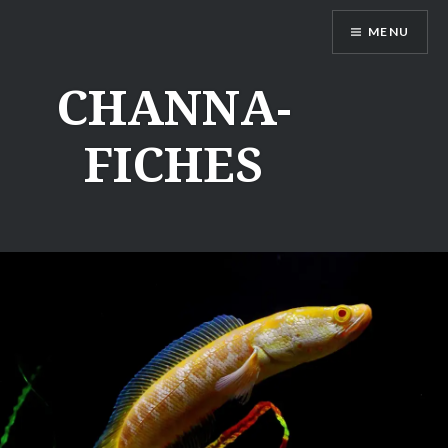
Aller
MENU
au
contenu
CHANNA-
FICHES