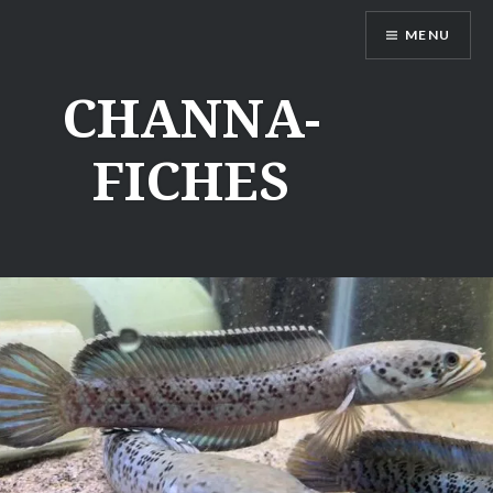
Aller
MENU
au
contenu
CHANNA-
FICHES