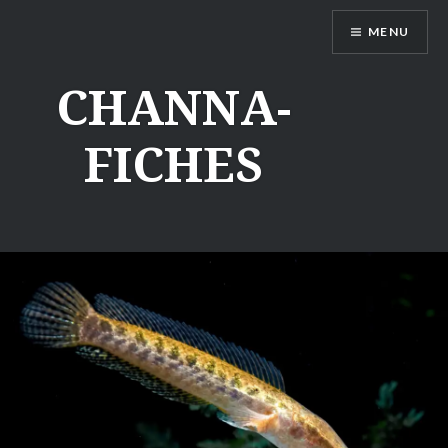
Aller
MENU
au
contenu
CHANNA-
FICHES