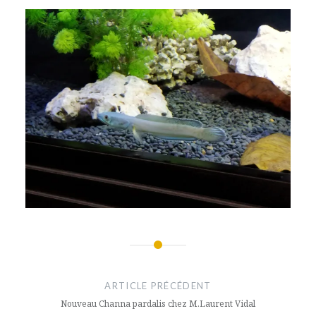
Navigation
de
ARTICLE PRÉCÉDENT
l’article
Nouveau Channa pardalis chez M.Laurent Vidal