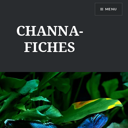
Aller
MENU
au
contenu
CHANNA-
FICHES