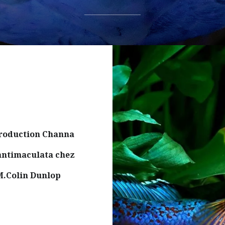
roduction Channa
antimaculata chez
M.Colin Dunlop