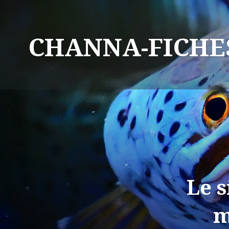
CHANNA-FICHE
Le s
m