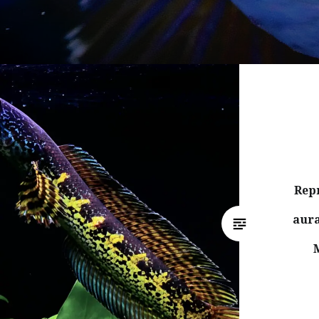
Rep
aur