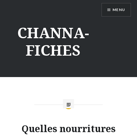
Aller
MENU
au
contenu
CHANNA-
FICHES
Quelles nourritures